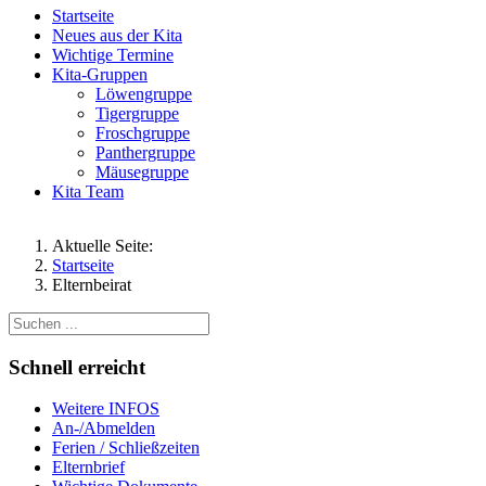
Startseite
Neues aus der Kita
Wichtige Termine
Kita-Gruppen
Löwengruppe
Tigergruppe
Froschgruppe
Panthergruppe
Mäusegruppe
Kita Team
Aktuelle Seite:
Startseite
Elternbeirat
Schnell erreicht
Weitere INFOS
An-/Abmelden
Ferien / Schließzeiten
Elternbrief